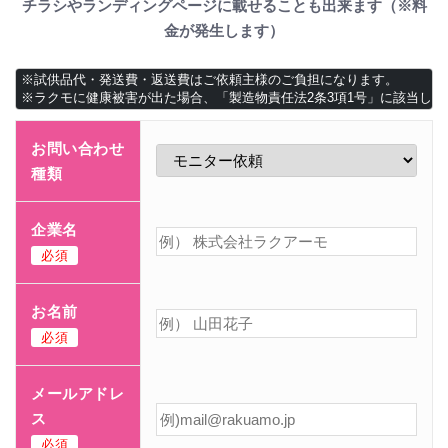
チラシやランディングページに載せることも出来ます（※料
金が発生します）
※試供品代・発送費・返送費はご依頼主様のご負担になります。

※ラクモに健康被害が出た場合、「製造物責任法2条3項1号」に該当し
お問い合わせ
種類
企業名
必須
お名前
必須
メールアドレ
ス
必須