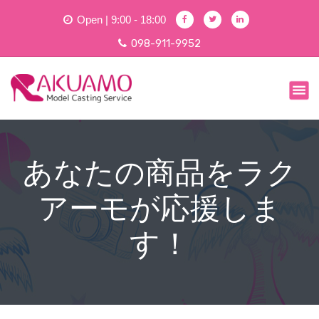
コ
Open | 9:00 - 18:00
ン
テ
098-911-9952
ン
ツ
ラクアーモではお仕事・モデル随時募集中！モデル手配からWeb、グラフィック制作を一貫して行えるため格安でご提供ができます。まずはお見積もりから！
へ
ス
キ
ッ
プ
あなたの商品をラク
アーモが応援しま
す！